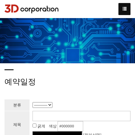
예약일정
분류
제목
굵게 색상
[컬러선택]