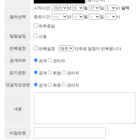
시작시간
년
월
일
시
달력
컬러선택
종료시간
년
월
일
시
하루종일
알림설정
사용
반복설정
반복설정
단위로 일정이 반복됩니다.
공개여부
공개
관리자
읽기권한
공개
회원
관리자
댓글작성권한
공개
회원
관리자
내용
비밀번호